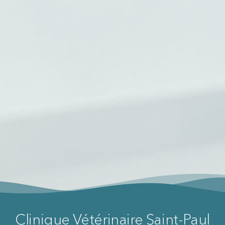
Clinique Vétérinaire Saint‑Paul